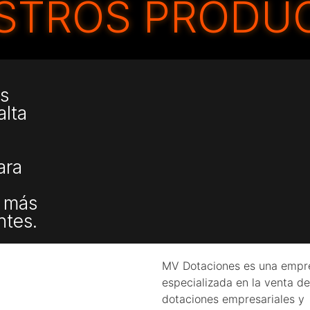
STROS PRODU
s
alta
ara
s
s más
ntes.
MV Dotaciones es una empr
especializada en la venta de
dotaciones empresariales y