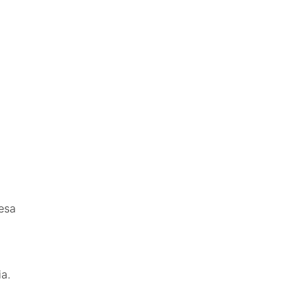
esa
a.