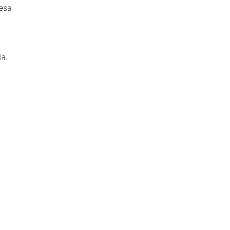
esa
a.