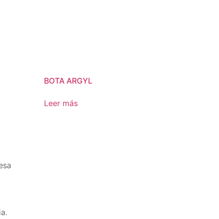
d
BOTA ARGYL
Leer más
esa
a.