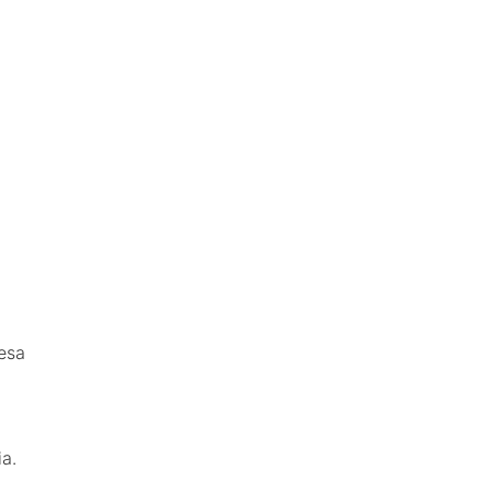
esa
a.