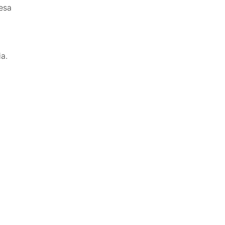
esa
a.