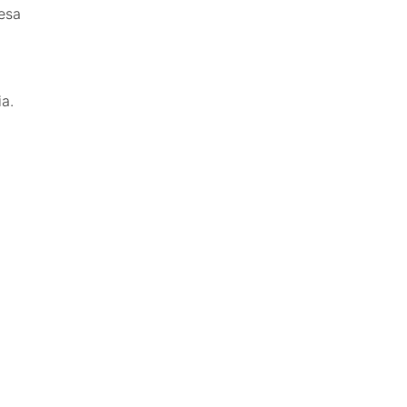
esa
a.